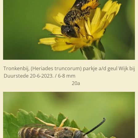
Tronkenbij, (Heriades truncorum) parkje a/d geul Wijk bij
Duurstede 20-6-2023. / 6-8 mm
20a