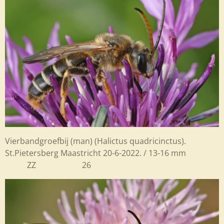
Vierbandgroefbij (man) (Halictus quadricinctus).
St.Pietersberg Maastricht 20-6-2022. / 13-16 mm
ZZ 26