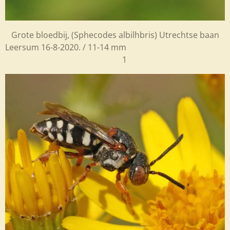
Grote bloedbij, (Sphecodes albilhbris) Utrechtse baan
Leersum 16-8-2020. / 11-14 mm
1