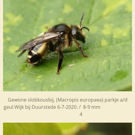
Gewone slobkousbij, (Macropis europaea) parkje a/d
geul Wijk bij Duurstede 6-7-2020. / 8-9 mm
4