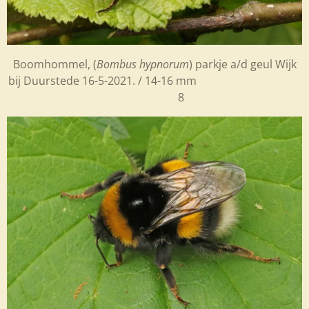
Boomhommel, (
Bombus hypnorum
) parkje a/d geul Wijk
bij Duurstede 16-5-2021. / 14-16 mm
8