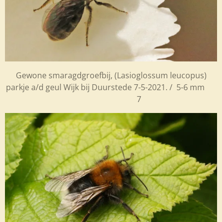
Gewone smaragdgroefbij, (Lasioglossum leucopus)
parkje a/d geul Wijk bij Duurstede 7-5-2021. / 5-6 mm
7