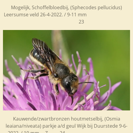
Mogelijk, Schoffelbloedbij, (Sphecodes pellucidus)
Leersumse veld 26-4-2022. / 9-11 mm
23
Kauwende/zwartbronzen houtmetselbij, (Osmia
leaiana/niveata)
parkje a/d geul Wijk bij Duurstede 9-6-