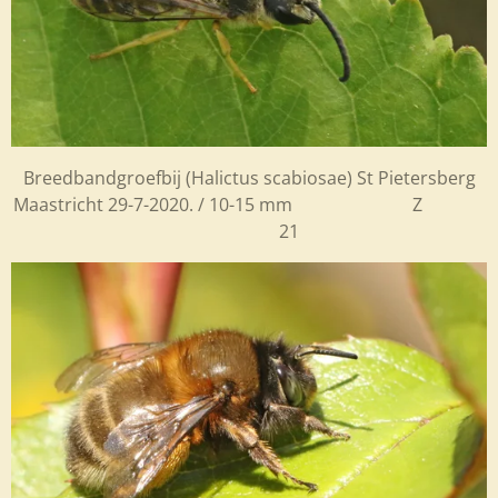
Breedbandgroefbij (
Halictus scabiosae) St Pietersberg
Maastricht 29-7-2020. / 10-15 mm Z
21