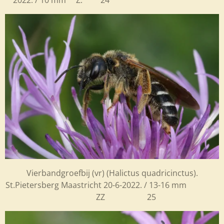
2022. / 10 mm Z. 24
Vierbandgroefbij (vr) (Halictus quadricinctus).
St.Pietersberg Maastricht 20-6-2022. / 13-16 mm
ZZ 25