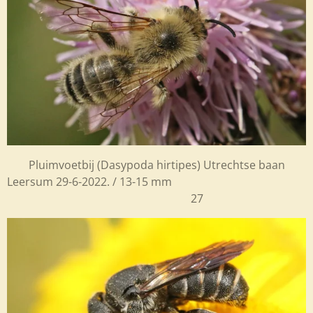
Pluimvoetbij (
Dasypoda hirtipes) Utrechtse baan
Leersum 29-6-2022. / 13-15 mm
27