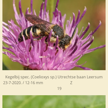
Kegelbij spec.
(Coelioxys sp.) Utrechtse baan Leersum
23-7-2020. / 12-16 mm Z
19