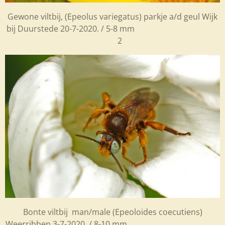
Gewone viltbij,
(Epeolus variegatus) parkje a/d geul Wijk
bij Duurstede 20-7-2020. / 5-8 mm
2
Bonte viltbij man/male (Epeoloides coecutiens)
Weerribben 3-7-2020. / 8-10 mm