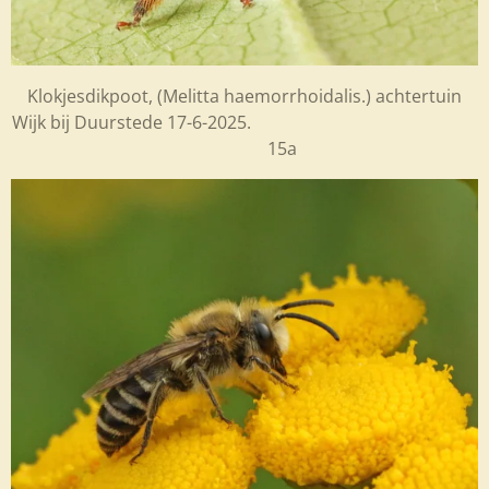
Klokjesdikpoot, (Melitta haemorrhoidalis.) achtertuin
Wijk bij Duurstede 17-6-2025.
15a