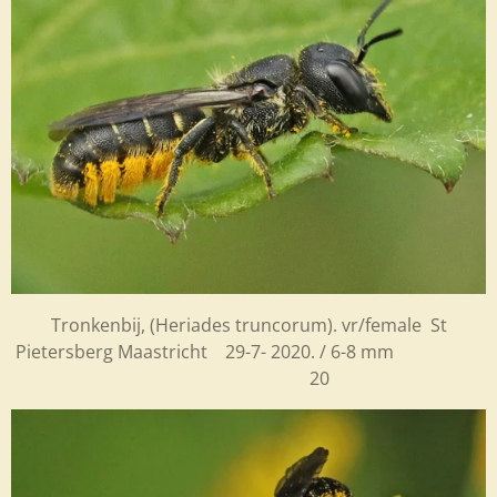
Tronkenbij, (Heriades truncorum). vr/female St
Pietersberg Maastricht 29-7- 2020. / 6-8 mm
20