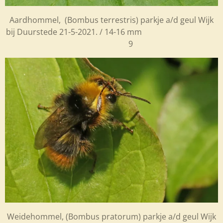
Aardhommel, (
Bombus terrestris) parkje a/d geul Wijk
bij Duurstede 21-5-2021. / 14-16 mm
9
Weidehommel, (
Bombus pratorum) parkje a/d geul Wijk