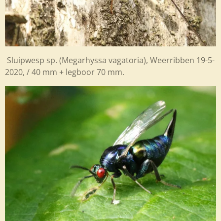
Sluipwesp sp. (Megarhyssa vagatoria), Weerribben 19-5-
2020, / 40 mm + legboor 70 mm.