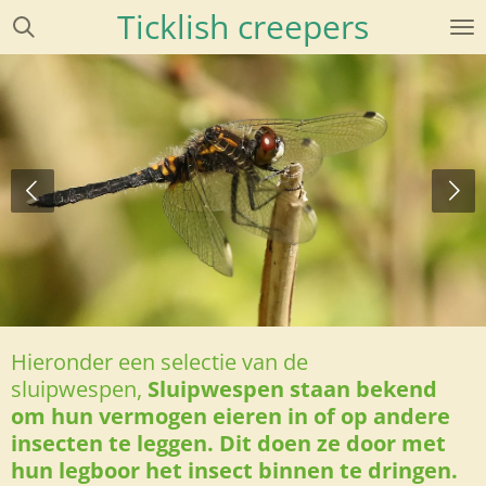
Ticklish creepers
Ga
direct
naar
de
hoofdinhoud
Hieronder een selectie van de
sluipwespen,
Sluipwespen staan bekend
om hun vermogen eieren in of op andere
insecten te leggen. Dit doen ze door met
hun legboor het insect binnen te dringen.