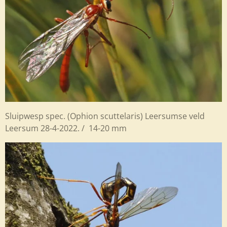
Sluipwesp spec. (Ophion scuttelaris) Leersumse veld
Leersum 28-4-2022. / 14-20 mm