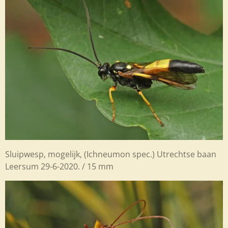
Sluipwesp, mogelijk, (
Ichneumon spec.) Utrechtse baan
Leersum 29-6-2020. / 15 mm