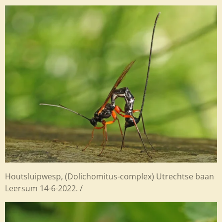
Houtsluipwesp,
(Dolichomitus-complex
) Utrechtse baan
Leersum 14-6-2022. /