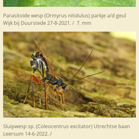
Parasitoïde wesp (Ormyrus nitidulus) parkje a/d geul
Wijk bij Duurstede 27-8-2021. / 7. mm
Sluipwesp sp. (Coleocentrus excitator) Utrechtse baan
Leersum 14-6-2022. /