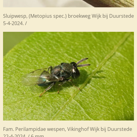
Sluipwesp, (Metopius spec.) broekweg Wijk bij Duurstede
5-4-2024. /
Fam. Perilampidae wespen, Vikinghof Wijk bij Duurstede
22-4-2024. / 6 mm