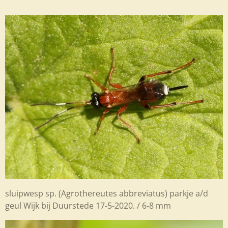
sluipwesp sp. (Agrothereutes abbreviatus) parkje a/d
geul Wijk bij Duurstede 17-5-2020. / 6-8 mm