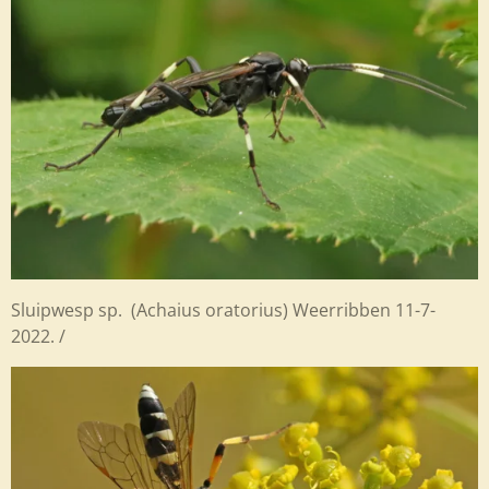
Sluipwesp sp. (Achaius oratorius) Weerribben 11-7-
2022. /