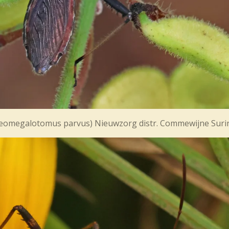
eomegalotomus parvus
) Nieuwzorg distr. Commewijne