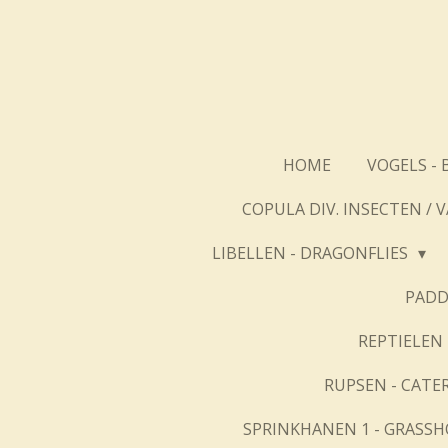
Ga
direct
naar
de
hoofdinhoud
HOME
VOGELS - 
COPULA DIV. INSECTEN / 
LIBELLEN - DRAGONFLIES
PADD
REPTIELEN 
RUPSEN - CATE
SPRINKHANEN 1 - GRASSH