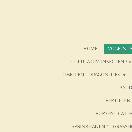
Ga
direct
naar
de
hoofdinhoud
HOME
VOGELS - 
COPULA DIV. INSECTEN / 
LIBELLEN - DRAGONFLIES
PADD
REPTIELEN 
RUPSEN - CATE
SPRINKHANEN 1 - GRASSH