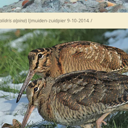
alidris alpina
) IJmuiden-zuidpier 9-1