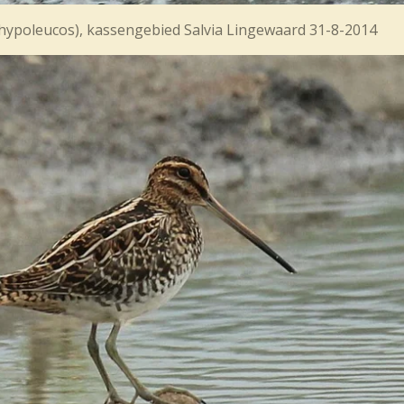
titis hypoleucos), kassengebied Salvia Lingew