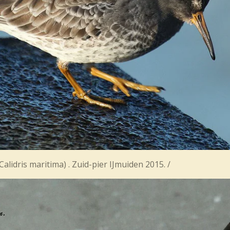
oper, (Calidris maritima) . Zuid-pier IJm