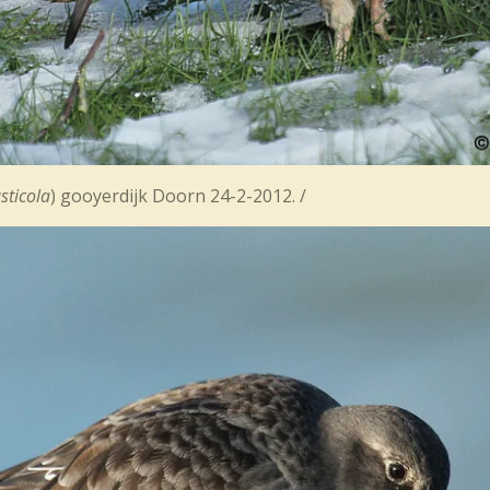
sticola
) gooyerdijk Doorn 24-2