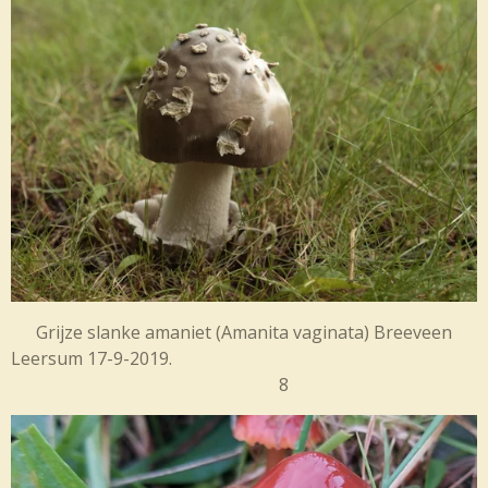
Grijze slanke amaniet (
Amanita vaginata) Breeveen
Leersum 17-9-2019.
8