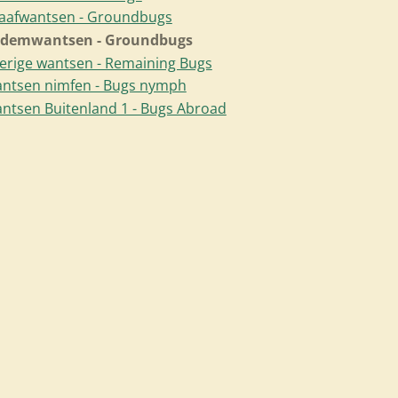
aafwantsen - Groundbugs
demwantsen - Groundbugs
erige wantsen - Remaining Bugs
ntsen nimfen - Bugs nymph
ntsen Buitenland 1 - Bugs Abroad