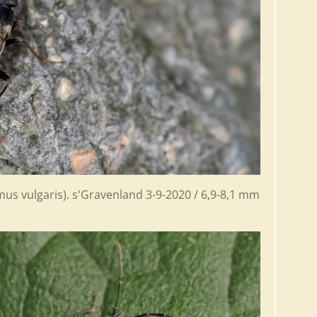
 vulgaris). s'Gravenland 3-9-2020 / 6,9-8,1 mm