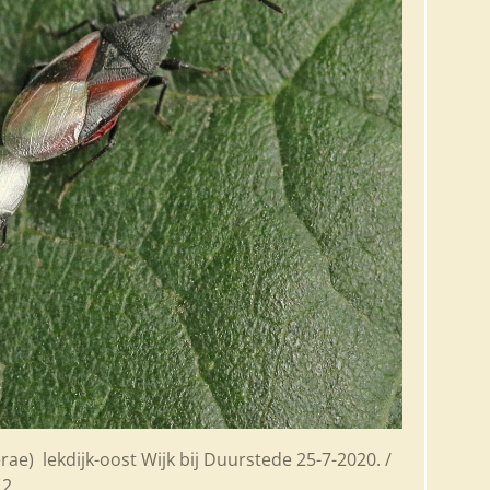
erae
) lekdijk-oost Wijk bij Duurstede 25-7-2020. /
2