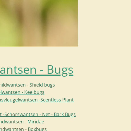
antsen - Bugs
hildwantsen - Shield bugs
elwantsen - Keelbugs
asvleugelwantsen -Scentless Plant
t -Schorswantsen - Net - Bark Bugs
indwantsen - Miridae
ndwantsen - Boxbugs