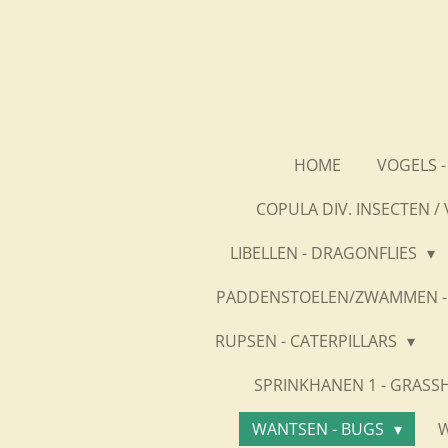
Ga
direct
naar
de
hoofdinhoud
HOME
VOGELS -
COPULA DIV. INSECTEN /
LIBELLEN - DRAGONFLIES
PADDENSTOELEN/ZWAMMEN -
RUPSEN - CATERPILLARS
SPRINKHANEN 1 - GRASS
WANTSEN - BUGS
W