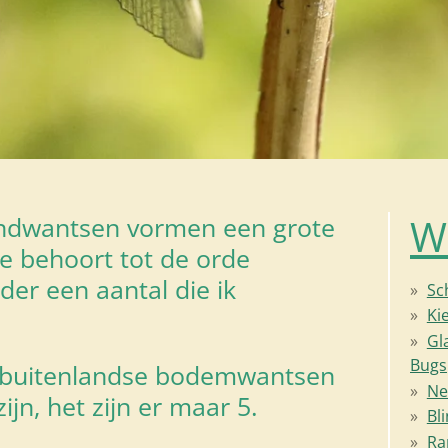
W
ndwantsen vormen een grote
ie behoort tot de orde
der een aantal die ik
Sc
Ki
Gl
Bugs
e buitenlandse bodemwantsen
Ne
ijn, het zijn er maar 5.
Bl
Ra