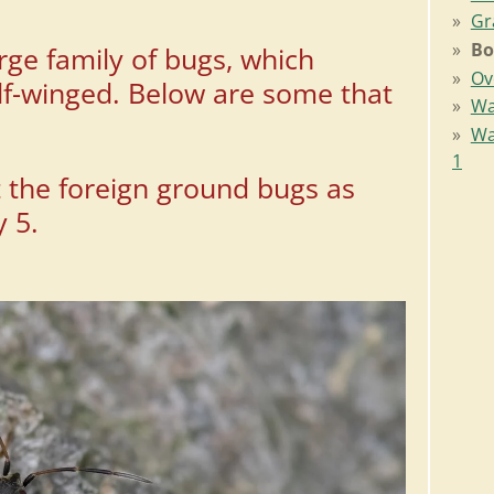
Gr
Bo
ge family of bugs, which
Ov
lf-winged. Below are some that
Wa
Wa
1
eft the foreign ground bugs as
ly 5.