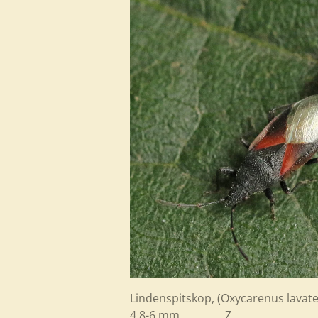
Lindenspitskop,
(
Oxycarenus lavat
4,8-6 mm Z 