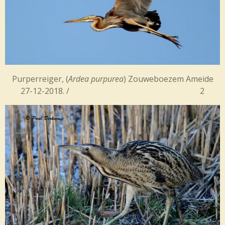
Purperreiger, (
Ardea purpurea
) Zouweboezem Ameide
27-12-2018. / 2