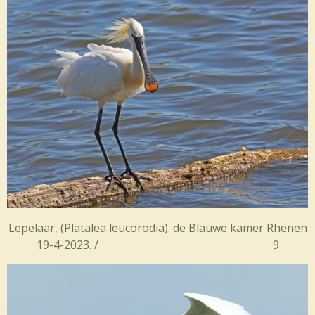
Lepelaar, (Platalea leucorodia). de Blauwe kamer Rhenen
19-4-2023. / 9