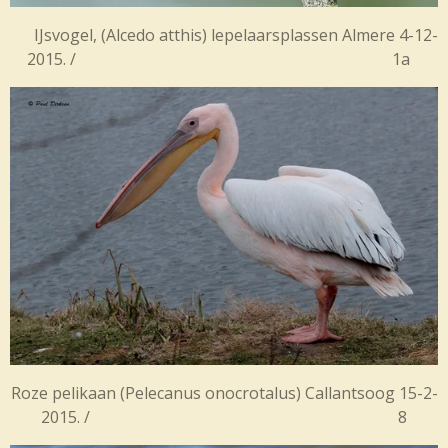
IJsvogel, (Alcedo atthis) lepelaarsplassen Almere 4-12-
2015. / 1a
Roze pelikaan (
Pelecanus onocrotalus) Callantsoog 15-2-
2015. / 8