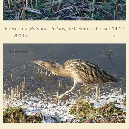
Roerdomp (
Botaurus stellaris
) de Oelemars Losser 14-12-
2013. / 3