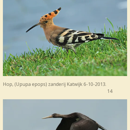
Hop, (
Upupa epops) zanderij Katwijk 6-10-2013.
14