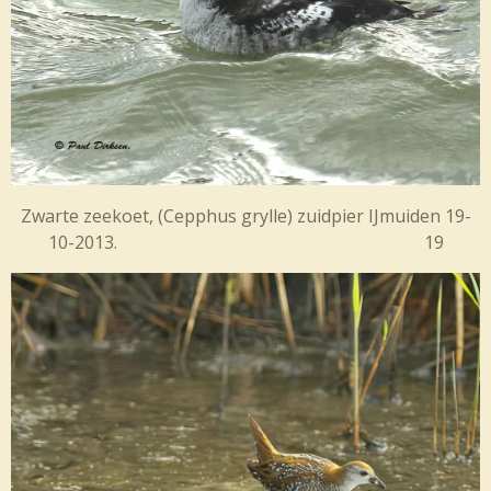
Zwarte zeekoet, (
Cepphus grylle) zuidpier IJmuiden 19-
10-2013. 19