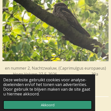
en nummer 2, Nachtzwaluw, (Caprimulgus europaeus)
Hoge Veluwe 27-5-2026. 30a
Deze website gebruikt cookies voor analyse-
doeleinden en/of het tonen van advertenties.
Home
Door gebruik te blijven maken van de site gaat
u hiermee akkoord.
© 2020 - 2026 Ticklish creepers
Akkoord