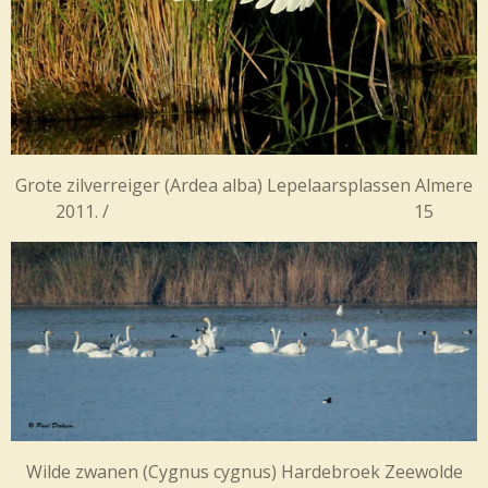
Grote zilverreiger (
Ardea alba) Lepelaarsplassen Almere
2011. / 15
Wilde zwanen (
Cygnus cygnus) Hardebroek Zeewolde