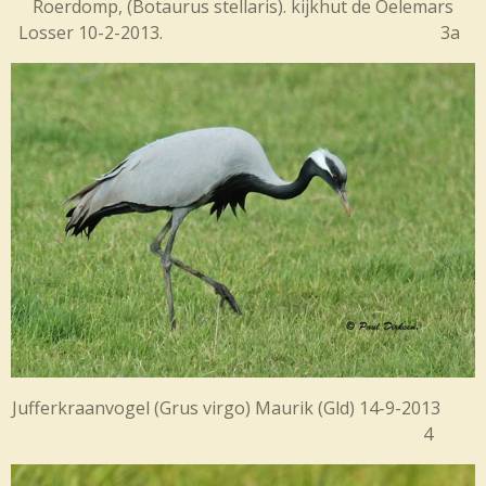
Roerdomp, (Botaurus stellaris). kijkhut de Oelemars
Losser 10-2-2013. 3a
Jufferkraanvogel (
Grus virgo) Maurik (Gld) 14-9-2013
4