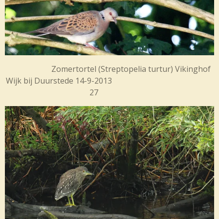
Zomertortel (
Streptopelia turtur) Vikinghof
Wijk bij Duurstede 14-9-2013
27