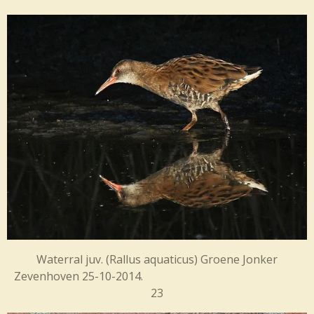
Waterral juv. (
Rallus aquaticus) Groene Jonker
Zevenhoven 25-10-2014.
23