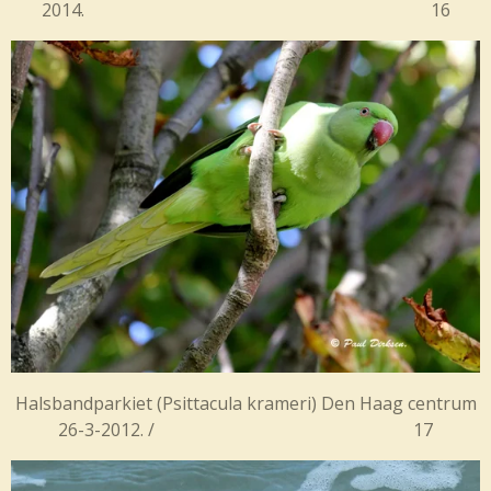
2014. 16
Halsbandparkiet (
Psittacula krameri) Den Haag centrum
26-3-2012. / 17