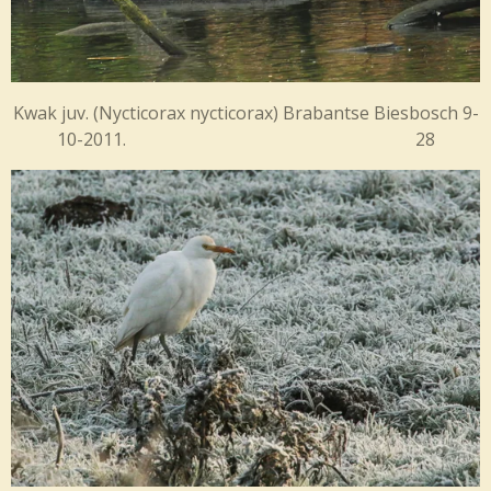
Kwak juv. (
Nycticorax nycticorax)
Brabantse Biesbosch 9-
10-2011. 28