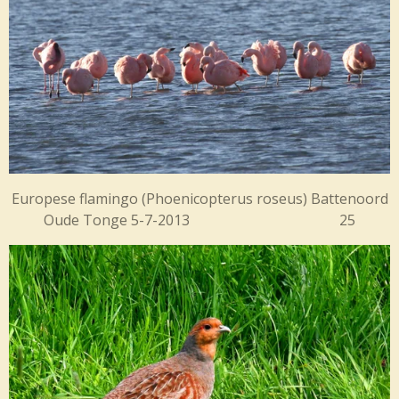
Europese flamingo (
Phoenicopterus roseus) Battenoord
Oude
Tonge 5-7-2013 25