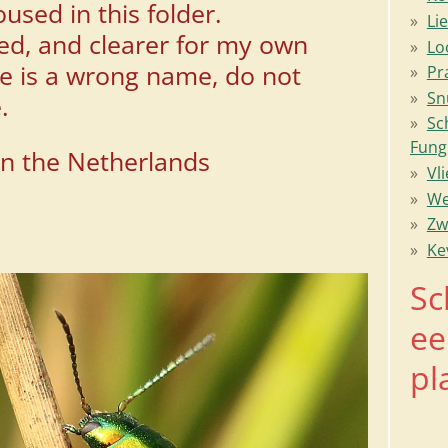
used in this folder.
Li
ted, and clearer for my own
Lo
re is a wrong name, do not
Pr
Sn
.
Sc
Fung
in the Netherlands
Vl
We
Zw
Ke
Sc
ee
pl