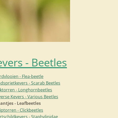
vers - Beetles
rdvlooien - Flea-beetle
adsprietkevers - Scarab Beetles
ktorren - Longhornbeetles
verse Kevers - Various Beetles
antjes - Leafbeetles
iptorren - Clickbeetles
rtschildkevers - Staphylinidae