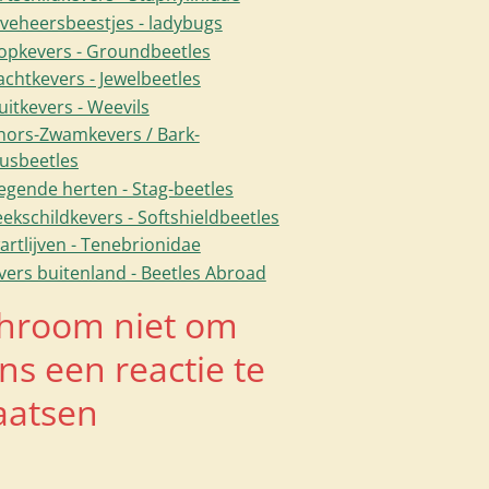
eveheersbeestjes - ladybugs
opkevers - Groundbeetles
achtkevers - Jewelbeetles
uitkevers - Weevils
hors-Zwamkevers / Bark-
usbeetles
iegende herten - Stag-beetles
ekschildkevers - Softshieldbeetles
artlijven - Tenebrionidae
vers buitenland - Beetles Abroad
hroom niet om
ns een reactie te
aatsen