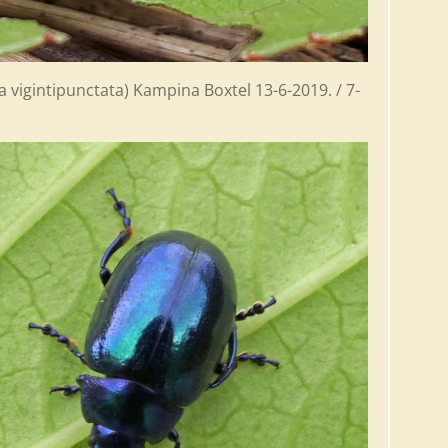
 vigintipunctata) Kampina Boxtel 13-6-2019. / 7-