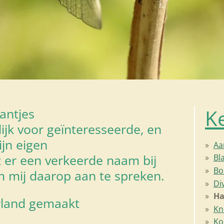
Ke
antjes
jk voor geïnteresseerde, en
ijn eigen
Aa
 er een verkeerde naam bij
Bl
Bo
m mij daarop aan te spreken.
Di
Ha
erland gemaakt
Kn
Ko