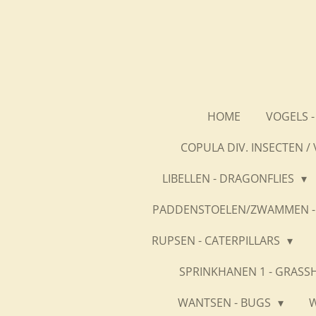
Ga
direct
naar
de
hoofdinhoud
HOME
VOGELS -
COPULA DIV. INSECTEN /
LIBELLEN - DRAGONFLIES
PADDENSTOELEN/ZWAMMEN -
RUPSEN - CATERPILLARS
SPRINKHANEN 1 - GRASS
WANTSEN - BUGS
W