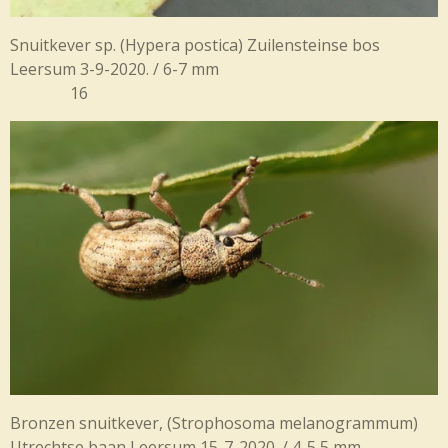
Snuitkever sp. (Hypera postica) Zuilensteinse bos
Leersum 3-9-2020. / 6-7 mm
16
Bronzen snuitkever, (
Strophosoma melanogrammum)
Utrechtse baan Leersum 15-7-2020. / 4-5,5 mm