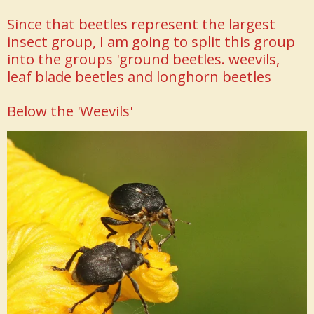
Since that beetles represent the largest
insect group, I am going to split this group
into the groups 'ground beetles. weevils,
leaf blade beetles and longhorn beetles
Below the 'Weevils'