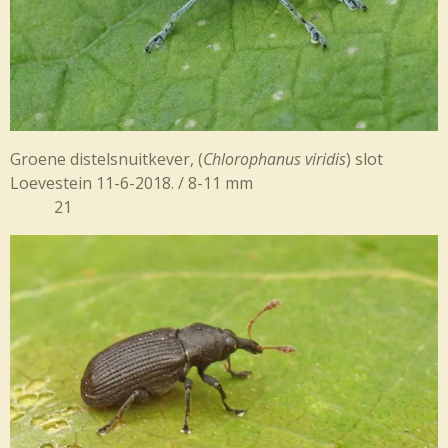
Groene distelsnuitkever,
(
Chlorophanus viridis
) slot
Loevestein 11-6-2018. / 8-11 mm
21