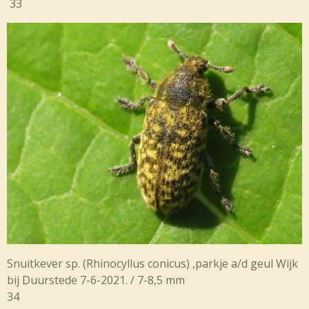
33
Snuitkever sp. (Rhinocyllus conicus) ,parkje a/d geul Wijk
bij Duurstede 7-6-2021. / 7-8,5 mm
34