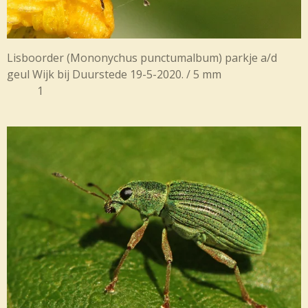
Lisboorder (Mononychus punctumalbum) parkje a/d
geul Wijk bij Duurstede 19-5-2020. / 5 mm
1