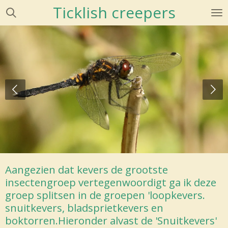
Ticklish creepers
Ga
direct
naar
de
hoofdinhoud
Aangezien dat kevers de grootste
insectengroep vertegenwoordigt ga ik deze
groep splitsen in de groepen 'loopkevers.
snuitkevers, bladsprietkevers en
boktorren.Hieronder alvast de 'Snuitkevers'