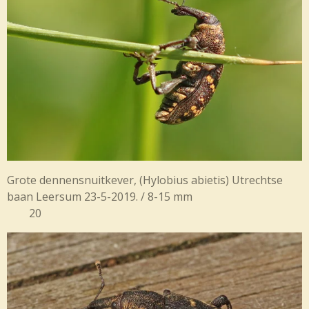
Grote dennensnuitkever, (
Hylobius abietis) Utrechtse
baan Leersum 23-5-2019. / 8-15 mm
20