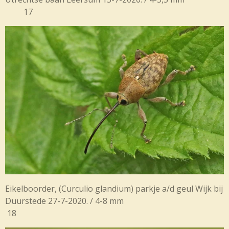
17
Eikelboorder, (Curculio glandium) parkje a/d geul Wijk bij
Duurstede 27-7-2020. / 4-8 mm
18