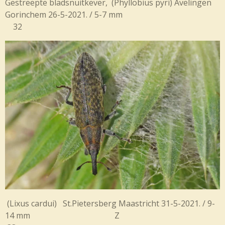
Gestreepte bladsnuitkever, (
Phyllobius pyri) Avelingen
Gorinchem 26-5-2021. / 5-7 mm
32
(Lixus cardui) St.Pietersberg Maastricht 31-5-2021. / 9-
14 mm Z