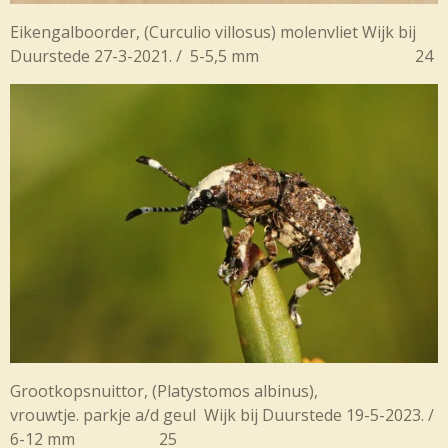
Eikengalboorder, (Curculio villosus) molenvliet Wijk bij
Duurstede 27-3-2021. / 5-5,5 mm 24
Grootkopsnuittor, (Platystomos albinus),
vrouwtje. parkje a/d geul Wijk bij Duurstede 19-5-2023. /
6-12 mm 25