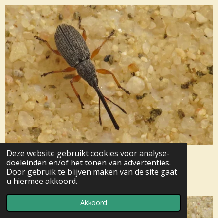
Deze website gebruikt cookies voor analyse-
Stokroossnuitkever (tje) vrouwtje, (Rhopalapion
doeleinden en/of het tonen van advertenties.
longirostre).Leersum 17-6-2021. / 3-4 mm
Door gebruik te blijven maken van de site gaat
u hiermee akkoord.
35
Akkoord