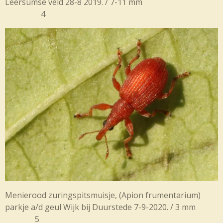
Leersumse veld 28-8 2019. / 7-11 mm
4
Menierood zuringspitsmuisje, (Apion frumentarium)
parkje a/d geul Wijk bij Duurstede 7-9-2020. / 3 mm
5