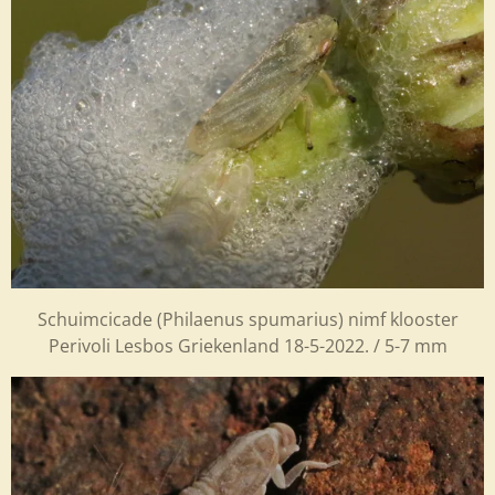
Schuimcicade (
Philaenus spumarius) nimf klooster
Perivoli Lesbos Griekenland 18-5-2022. / 5-7 mm