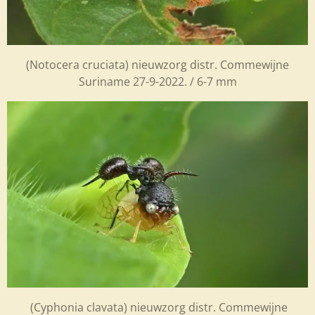
(Notocera cruciata) nieuwzorg distr. Commewijne
Suriname 27-9-2022. / 6-7 mm
(Cyphonia clavata) nieuwzorg distr. Commewijne