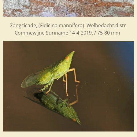
Zangcicade, (Fidicina mannifera) Welbedacht distr.
Commewijne Suriname 14-4-2019. / 75-80 mm