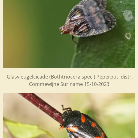
Glasvleugelcicade (Bothtriocera spec.) Peperpot distr.
Commewijne Suriname 15-10-2023