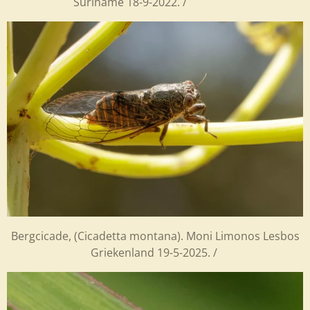
Suriname 18-9-2022. /
Bergcicade, (Cicadetta montana). Moni Limonos Lesbos
Griekenland 19-5-2025. /