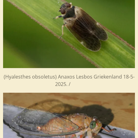
(Hyalesthes obsoletus) Anaxos Lesbos Griekenland 18-5-
2025. /