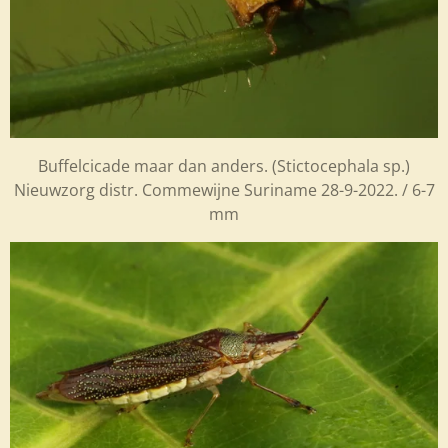
Buffelcicade maar dan anders. (Stictocephala sp.)
Nieuwzorg distr. Commewijne Suriname 28-9-2022. / 6-7
mm