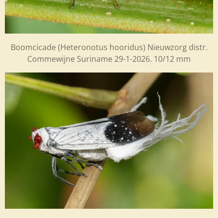
Boomcicade (Heteronotus hooridus) Nieuwzorg distr.
Commewijne Suriname 29-1-2026. 10/12 mm