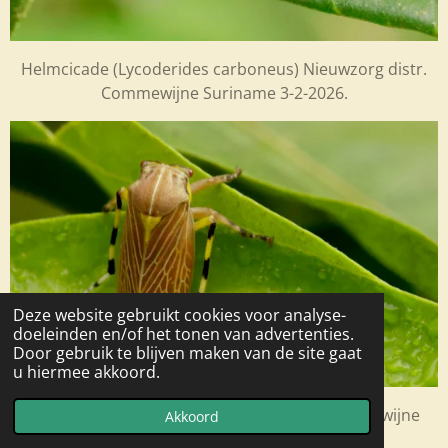
Helmcicade (Lycoderides carboneus) Nieuwzorg distr.
Commewijne Suriname 3-2-2026.
Deze website gebruikt cookies voor analyse-
doeleinden en/of het tonen van advertenties.
Door gebruik te blijven maken van de site gaat
u hiermee akkoord.
(Aetalion reticulatus) Nieuwzorg distr. Commewijne
Akkoord
Suriname 3-2-2026.