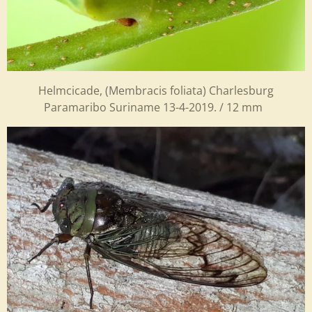
Helmcicade, (Membracis foliata) Charlesburg
Paramaribo Suriname 13-4-2019. / 12 mm