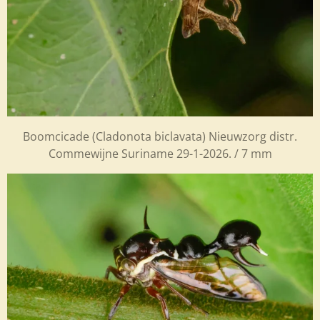
Boomcicade (Cladonota biclavata) Nieuwzorg distr.
Commewijne Suriname 29-1-2026. / 7 mm