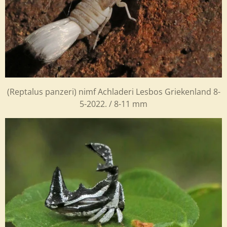
(Reptalus panzeri) nimf Achladeri Lesbos Griekenland 8-
5-2022. / 8-11 mm