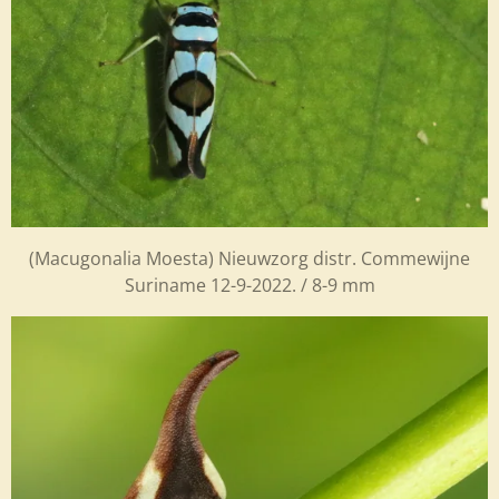
(Macugonalia Moesta) Nieuwzorg distr. Commewijne
Suriname 12-9-2022. / 8-9 mm