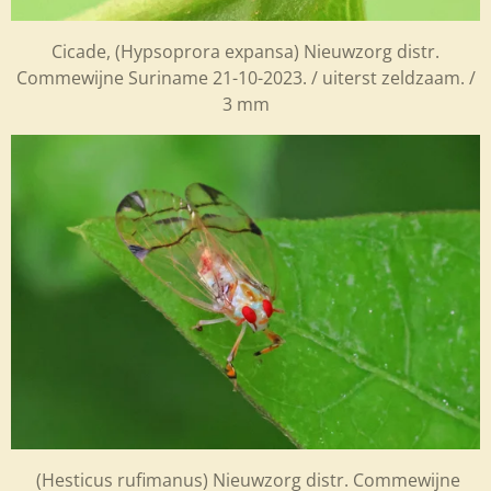
Cicade, (Hypsoprora expansa) Nieuwzorg distr.
Commewijne Suriname 21-10-2023. / uiterst zeldzaam. /
3 mm
(Hesticus rufimanus) Nieuwzorg distr. Commewijne