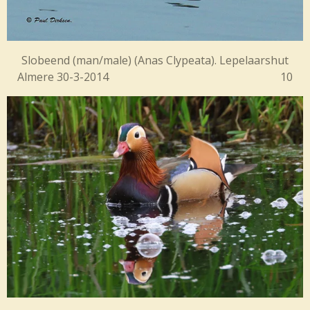
Slobeend (man/male) (Anas Clypeata). Lepelaarshut
Almere 30-3-2014 10