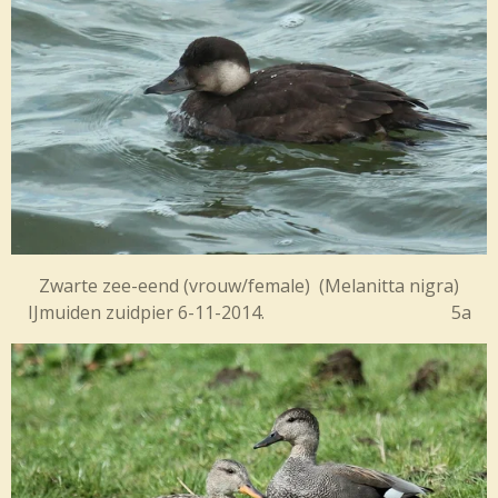
Zwarte zee-eend (vrouw/female) (
Melanitta nigra)
IJmuiden zuidpier 6-11-2014. 5a