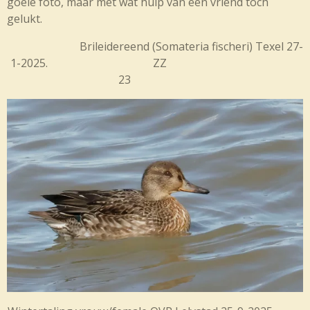
goeie foto, maar met wat hulp van een vriend toch
gelukt.
Brileidereend (
Somateria fischeri) Texel 27-
1-2025. ZZ
23