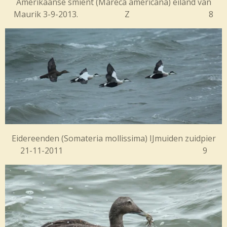
Amerikaanse smient (
Mareca americana) eiland van
Maurik 3-9-2013. Z 8
Eidereenden (
Somateria mollissima) IJmuiden zuidpier
21-11-2011 9