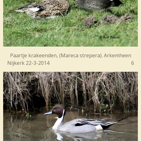
Paartje krakeenden, (Mareca strepera). Arkemheen
Nijkerk 22-3-2014 6