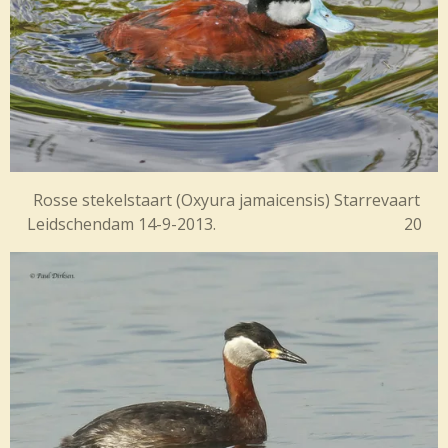
Rosse stekelstaart (
Oxyura jamaicensis) Starrevaart
Leidschendam 14-9-2013. 20