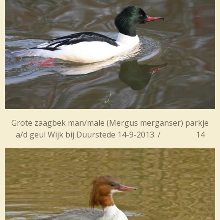
Grote zaagbek man/male (
Mergus merganser) parkje
a/d geul Wijk bij Duurstede 14-9-2013. / 14