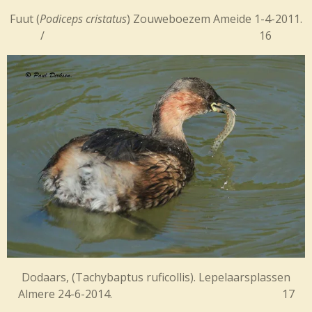
Fuut (
Podiceps cristatus
) Zouweboezem Ameide 1-4-2011.
/ 16
Dodaars, (Tachybaptus ruficollis). Lepelaarsplassen
Almere 24-6-2014. 17