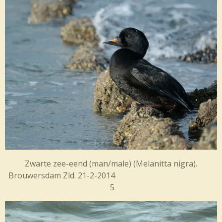
Zwarte zee-eend (man/male) (Melanitta nigra).
Brouwersdam Zld. 21-2-2014
5