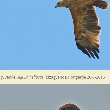
juvenile (
Aquila heliaca
) Tiszagyenda Hongari