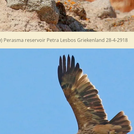
a
)
Perasma reservoir Petra Lesbos Griekenl