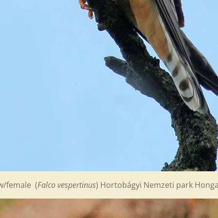
w/female (
Falco vespertinus
) Hortobágyi Nemzeti park Hong