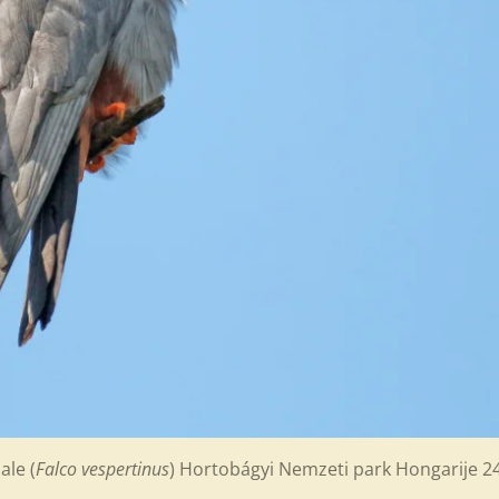
le (
Falco vespertinus
) Hortobágyi Nemzeti park Hong