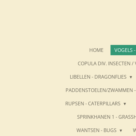
Ga
direct
naar
de
hoofdinhoud
HOME
VOGELS -
COPULA DIV. INSECTEN /
LIBELLEN - DRAGONFLIES
PADDENSTOELEN/ZWAMMEN -
RUPSEN - CATERPILLARS
SPRINKHANEN 1 - GRASS
WANTSEN - BUGS
W