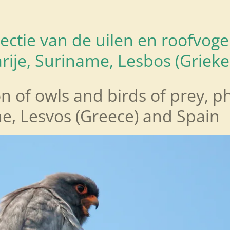
ctie van de uilen en roofvogels
rije, Suriname, Lesbos (Griek
on of owls and birds of prey, p
e, Lesvos (Greece) and Spain