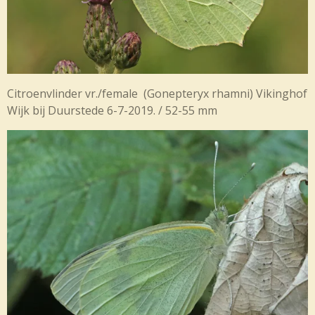
Citroenvlinder vr./female (
Gonepteryx rhamni) Vikinghof
Wijk bij Duurstede 6-7-2019. / 52-55 mm