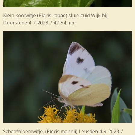
Klein koolwitje (
Pieris rapae) sluis-zuid Wijk bij
Duurstede 4-7-2023. / 42-54 mm
Scheefbloemwitje, (Pieris mannii) Leusden 4-9-2023. /