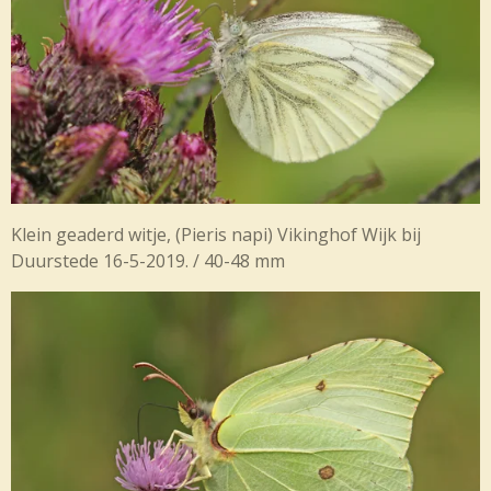
Klein geaderd witje,
(
Pieris napi
) Vikinghof Wijk bij
Duurstede 16-5-2019. / 40-48 mm