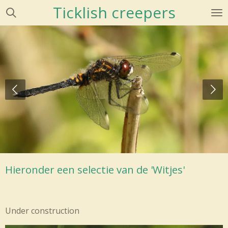
Ticklish creepers
Ga
direct
naar
de
hoofdinhoud
Hieronder een selectie van de 'Witjes'
Under construction