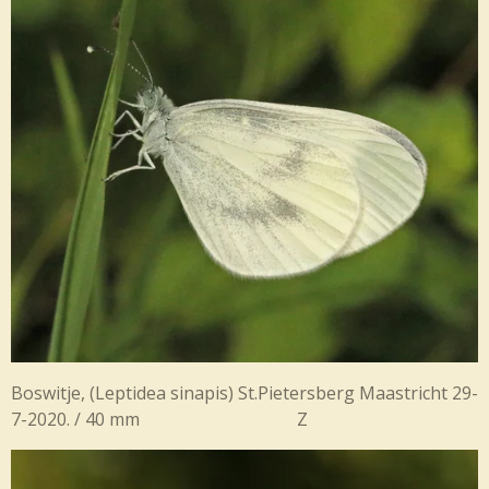
Boswitje,
(Leptidea sinapis) St.Pietersberg Maastricht 29-
7-2020. / 40 mm Z