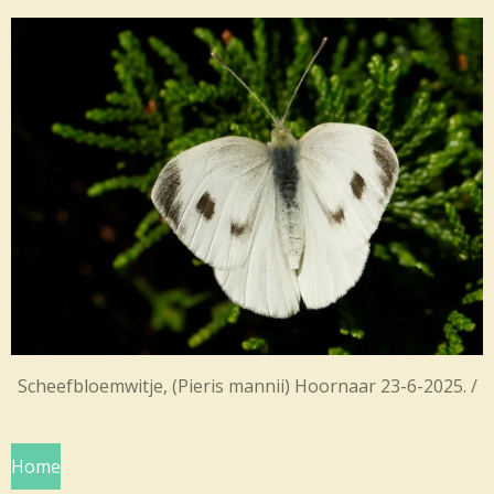
Scheefbloemwitje, (Pieris mannii) Hoornaar 23-6-2025. /
Home