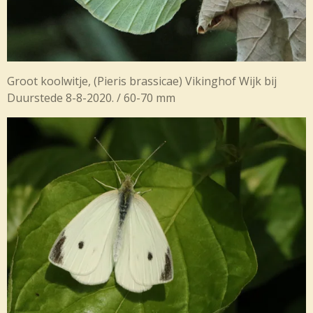
Groot koolwitje, (
Pieris brassicae) Vikinghof Wijk bij
Duurstede 8-8-2020. / 60-70 mm